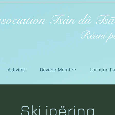
sociation Tsán dû Ts
Réuni pa
Activités
Devenir Membre
Location P
Ski joëring