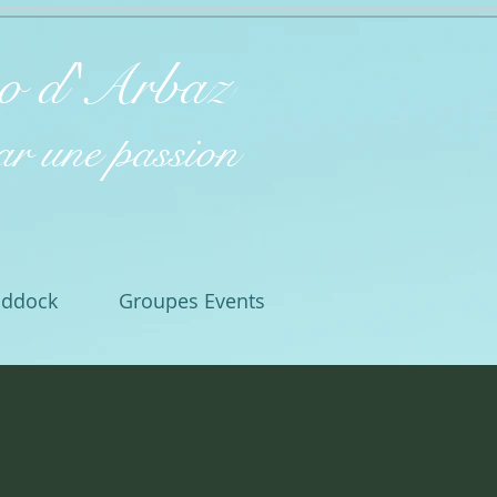
ão d'Arbaz
r une passion
addock
Groupes Events