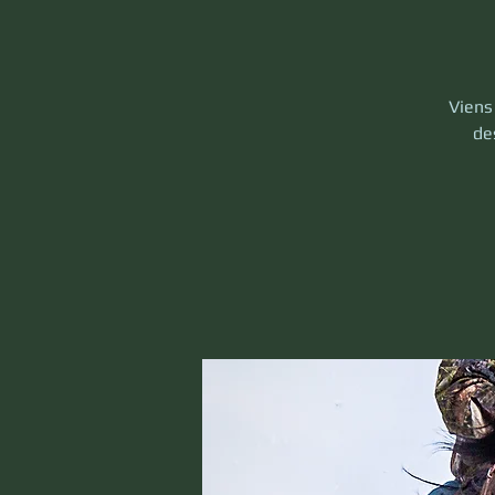
Viens 
des