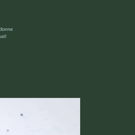
i donne
val!