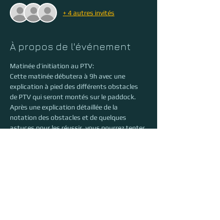
+ 4 autres invités
À propos de l'événement
Matinée d’initiation au PTV:
Cette matinée débutera à 9h avec une 
explication à pied des différents obstacles 
de PTV qui seront montés sur le paddock. 
Après une explication détaillée de la 
notation des obstacles et de quelques 
astuces pour les réussir, vous pourrez tenter 
le parcours avec votre monture. Deux 
intervenantes seront présentes pour vous 
aider à franchir chacune de ces difficultés.
Après la pause de midi, vous aurez 
l'opportunité de continuer votre 
entraînement individuellement.
Rappel: afin de profiter au maximum de 
cette matinée, il est fortement recommandé 