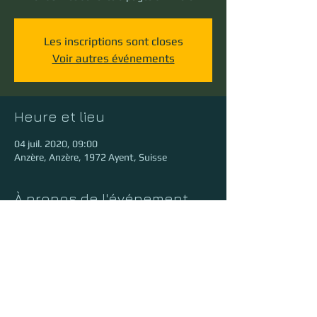
Les inscriptions sont closes
Voir autres événements
Heure et lieu
04 juil. 2020, 09:00
Anzère, Anzère, 1972 Ayent, Suisse
À propos de l'événement
Tarif pour les non-membres de l'ATTA : 25.-
Gratuite pour les membres