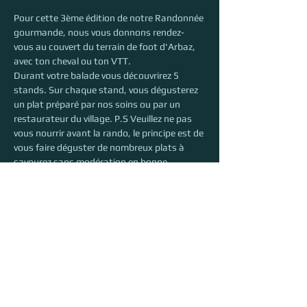
Pour cette 3ème édition de notre Randonnée 
gourmande, nous vous donnons rendez-
vous au couvert du terrain de foot d'Arbaz, 
avec ton cheval ou ton VTT.
Durant votre balade vous découvrirez 5 
stands. Sur chaque stand, vous dégusterez 
un plat préparé par nos soins ou par un 
restaurateur du village. P.S Veuillez ne pas 
vous nourrir avant la rando, le principe est de 
vous faire déguster de nombreux plats à 
savourez sans modération en bonne 
compagnie.
Vous aurez la possibilité à chaque pause 
d’attacher votre cheval en ligne d’attache.
Déroulement de la journée
· Les départs pour la balade auront lieu entre 
9:00 et 11:00.
· Le parcours d'orientation (environ 10-12km 
avec du dénivelé) se fera à la carte et ne sera 
pas balisé
.